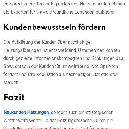
entsprechender Technologien können Heizungsunternehmen
als Experten für umweltfreundliche Lösungen etablieren.
Kundenbewusstsein fördern
Die Aufklärung der Kunden über nachhaltige
Heizungslösungen ist entscheidend. Unternehmen können
durch gezielte Informationskampagnen und Schulungen das
Bewusstsein der Kunden für umweltfreundliche Optionen
fördern und ihre Reputation als nachhaltiger Dienstleister
stärken.
Fazit
Neukunden Heizungen
, sondern auch ein strategischer
Wettbewerbsvorteil in der Heizungsbranche. Durch die
Umstellung auf erneuerbare Energien, Zertifizierungen,