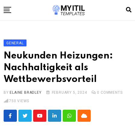
Skip
to
content
Home
Internet
GENERAL
Technology
Neukunden Heizungen:
Software development
Nachhaltigkeit als
E-commerce
Wettbewerbsvorteil
Write For Us
BY
ELAINE BRADLEY
FEBRUARY 5, 2024
0
COMMENTS
750
VIEWS
Youtube
LinkedIn
Whatsapp
Cloud