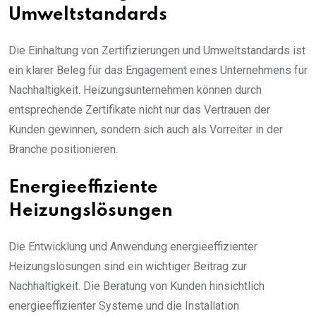
Umweltstandards
Die Einhaltung von Zertifizierungen und Umweltstandards ist
ein klarer Beleg für das Engagement eines Unternehmens für
Nachhaltigkeit. Heizungsunternehmen können durch
entsprechende Zertifikate nicht nur das Vertrauen der
Kunden gewinnen, sondern sich auch als Vorreiter in der
Branche positionieren.
Energieeffiziente
Heizungslösungen
Die Entwicklung und Anwendung energieeffizienter
Heizungslösungen sind ein wichtiger Beitrag zur
Nachhaltigkeit. Die Beratung von Kunden hinsichtlich
energieeffizienter Systeme und die Installation