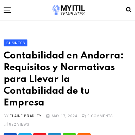
Skip
to
content
Home
Internet
BUSINESS
Technology
Contabilidad en Andorra:
Software development
Requisitos y Normativas
E-commerce
para Llevar la
Write For Us
Contabilidad de tu
Empresa
BY
ELAINE BRADLEY
MAY 17, 2024
0
COMMENTS
892
VIEWS